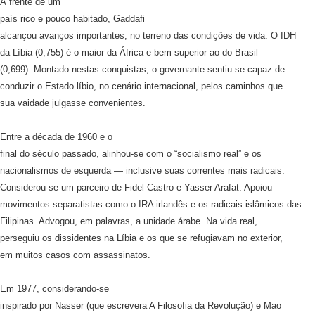
À frente de um
país rico e pouco habitado, Gaddafi
alcançou avanços importantes, no terreno das condições de vida. O IDH
da Líbia (0,755) é o maior da África e bem superior ao do Brasil
(0,699). Montado nestas conquistas, o governante sentiu-se capaz de
conduzir o Estado líbio, no cenário internacional, pelos caminhos que
sua vaidade julgasse convenientes.
Entre a década de 1960 e o
final do século passado, alinhou-se com o “socialismo real” e os
nacionalismos de esquerda — inclusive suas correntes mais radicais.
Considerou-se um parceiro de Fidel Castro e Yasser Arafat. Apoiou
movimentos separatistas como o IRA irlandês e os radicais islâmicos das
Filipinas. Advogou, em palavras, a unidade árabe. Na vida real,
perseguiu os dissidentes na Líbia e os que se refugiavam no exterior,
em muitos casos com assassinatos.
Em 1977, considerando-se
inspirado por Nasser (que escrevera A Filosofia da Revolução) e Mao