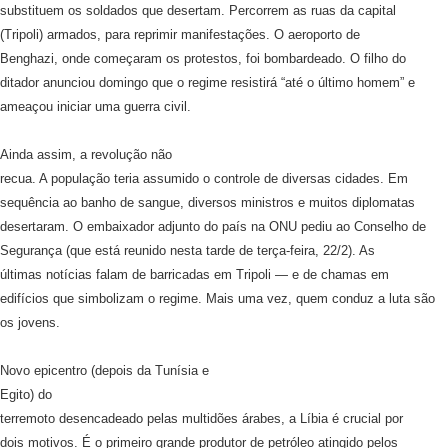
substituem os soldados que desertam. Percorrem as ruas da capital
(Tripoli) armados, para reprimir manifestações. O aeroporto de
Benghazi, onde começaram os protestos, foi bombardeado. O filho do
ditador anunciou domingo que o regime resistirá “até o último homem” e
ameaçou iniciar uma guerra civil.
Ainda assim, a revolução não
recua. A população teria assumido o controle de diversas cidades. Em
sequência ao banho de sangue, diversos ministros e muitos diplomatas
desertaram. O embaixador adjunto do país na ONU pediu ao Conselho de
Segurança (que está reunido nesta tarde de terça-feira, 22/2). As
últimas notícias falam de barricadas em Tripoli — e de chamas em
edifícios que simbolizam o regime. Mais uma vez, quem conduz a luta são
os jovens.
Novo epicentro (depois da Tunísia e
Egito) do
terremoto desencadeado pelas multidões árabes, a Líbia é crucial por
dois motivos. É o primeiro grande produtor de petróleo atingido pelos