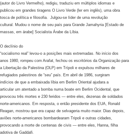
(autor do Livro Vermelho), redigiu, traduziu em múltiplos idiomas e
publicou em grandes tiragens O Livro Verde (ler em inglês), uma obra
tosca de política e filosofia. Julgou-se líder de uma revolução
cultural. Mudou o nome de seu país para Grande Jamahyria [Estado de
massas, em árabe] Socialista Árabe da Líbia.
O declínio do
“socialismo real” levou-o a posições mais extremadas. No início dos
anos 1980, rompeu com Arafat, fechou os escritórios da Organização para
a Libertação da Palestina (OLP) em Trípoli e expulsou milhares de
refugiados palestinos de “seu” país. Em abril de 1986, surgiram
indícios de que a embaixada líbia em Berlim Oriental ajudara a
articular um atentado a bomba numa boate em Berlim Ocidental, que
provocou três mortes e 230 feridos — entre eles, dezenas de soldados
norte-americanos. Em resposta, o então presidente dos EUA, Ronald
Reagan, mostrou que era capaz de selvageria muito maior. Dias depois,
aviões norte-americanos bombardearam Tripoli e outras cidades,
provocando a morte de centenas de civis — entre eles, Hanna, filha
adotiva de Gaddafi.