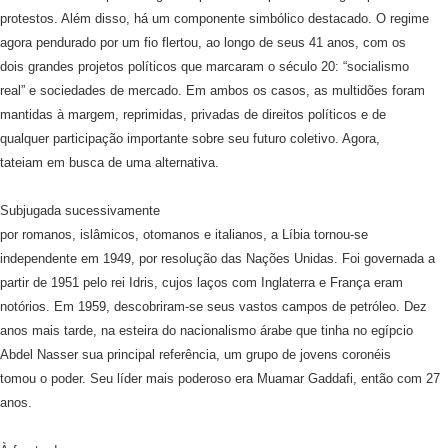
protestos. Além disso, há um componente simbólico destacado. O regime
agora pendurado por um fio flertou, ao longo de seus 41 anos, com os
dois grandes projetos políticos que marcaram o século 20: “socialismo
real” e sociedades de mercado. Em ambos os casos, as multidões foram
mantidas à margem, reprimidas, privadas de direitos políticos e de
qualquer participação importante sobre seu futuro coletivo. Agora,
tateiam em busca de uma alternativa.
Subjugada sucessivamente
por romanos, islâmicos, otomanos e italianos, a Líbia tornou-se
independente em 1949, por resolução das Nações Unidas. Foi governada a
partir de 1951 pelo rei Idris, cujos laços com Inglaterra e França eram
notórios. Em 1959, descobriram-se seus vastos campos de petróleo. Dez
anos mais tarde, na esteira do nacionalismo árabe que tinha no egípcio
Abdel Nasser sua principal referência, um grupo de jovens coronéis
tomou o poder. Seu líder mais poderoso era Muamar Gaddafi, então com 27
anos.