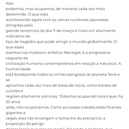
Não
podemos, mas ocupamos, de maneira cada vez mais
destemida. O que está
acontecendo agora com as usinas nucleares japonesas
atingidas pelo
grande terremoto do dia 11 de março é mais um alarmante
indicativo do
tipo de tragédia que pode atingir o mundo globalmente. O
que esses
eventos nos mostram, enfatiza Menegat, é a progressiva
cegueira da
civilização humana contemporânea em relação à natureza. A
humanidade
está bordejando todos os limites perigosos do planeta Terra e
se
aproxima cada vez mais de áreas de riscos, como bordas de
vulcões e
regiões altamente sísmicas. “Estamos ocupando locais que, há
50 anos
atrás, não ocupávamos. Como as nossas cidades estão ficando
gigantes e
cegas, elas não enxergam o tamanho do precipício, a
proporção do perigo
desses locais que elas ocupam”, diz ainda o geólogo, que