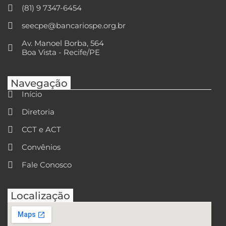
(81) 9 7347-6454
seecpe@bancariospe.org.br
Av. Manoel Borba, 564
Boa Vista - Recife/PE
Navegação
Início
Diretoria
CCT e ACT
Convênios
Fale Conosco
Localização