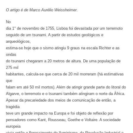
O artigo é de Marco Aurélio Weissheimer.
No
dia 1° de novembro de 1755, Lisboa foi devastada por um terremoto
seguido de um tsunami. A partir de estudos geológicos e
arqueológicos,
estima-se hoje que o sismo atingiu 9 graus na escala Richter e as
ondas
do tsunami chegaram a 20 metros de altura. De uma população de
275 mil
habitantes, calcula-se que cerca de 20 mil morreram (há estimativas
que
falam em até 50 mil mortos). Além de atingir grande parte do litoral do
Algarve, o terremoto e o tsunami também atingiram o norte da África.
Apesar da precariedade dos meios de comunicação de então, a
tragédia
teve um grande impacto na Europa e foi objeto de reflexão por
pensadores como Kant, Rousseau, Goethe e Voltaire. A sociedade
europeia
vivia então o florescimento do Iluminismo, da Revolução Industrial e