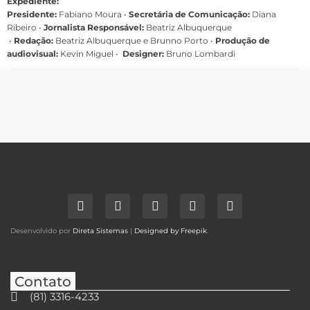
Expediente:
Presidente:
Fabiano Moura •
Secretária de Comunicação:
Diana
Ribeiro
•
Jornalista Responsável:
Beatriz Albuquerque
•
Redação:
Beatriz Albuquerque e Brunno Porto •
Produção de
audiovisual:
Kevin Miguel •
Designer:
Bruno Lombardi
Desenvolvido por
Direta Sistemas
|
Designed by Freepik
.
Contato
(81) 3316-4233