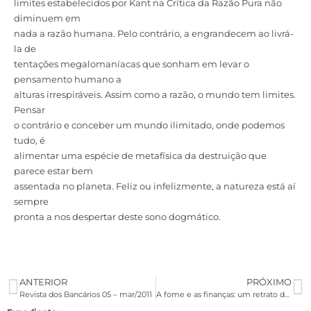
limites estabelecidos por Kant na Crítica da Razão Pura não
diminuem em
nada a razão humana. Pelo contrário, a engrandecem ao livrá-
la de
tentações megalomaníacas que sonham em levar o
pensamento humano a
alturas irrespiráveis. Assim como a razão, o mundo tem limites.
Pensar
o contrário e conceber um mundo ilimitado, onde podemos
tudo, é
alimentar uma espécie de metafísica da destruição que
parece estar bem
assentada no planeta. Feliz ou infelizmente, a natureza está aí
sempre
pronta a nos despertar deste sono dogmático.
ANTERIOR
PRÓXIMO
Revista dos Bancários 05 – mar/2011
A fome e as finanças: um retrato da desigualdade