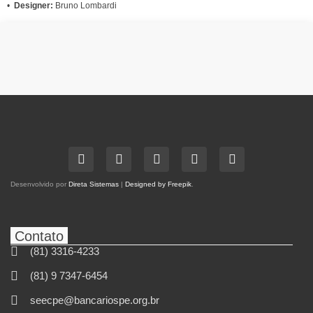
•
Designer:
Bruno Lombardi
Desenvolvido por
Direta Sistemas
|
Designed by Freepik
.
Contato
(81) 3316-4233
(81) 9 7347-6454
seecpe@bancariospe.org.br