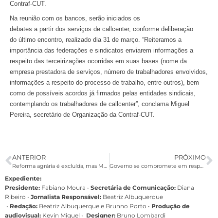
Contraf-CUT.
Na reunião com os bancos, serão iniciados os
debates a partir dos serviços de callcenter, conforme deliberação
do último encontro, realizado dia 31 de março. “Reiteramos a
importância das federações e sindicatos enviarem informações a
respeito das terceirizações ocorridas em suas bases (nome da
empresa prestadora de serviços, número de trabalhadores envolvidos,
informações a respeito do processo de trabalho, entre outros), bem
como de possíveis acordos já firmados pelas entidades sindicais,
contemplando os trabalhadores de callcenter”, conclama Miguel
Pereira, secretário de Organização da Contraf-CUT.
ANTERIOR
PRÓXIMO
Reforma agrária é excluída, mas Marcha aprova promessas de Dilma
Governo se compromete em responder até maio pauta da jornada do MST
Expediente:
Presidente:
Fabiano Moura •
Secretária de Comunicação:
Diana
Ribeiro
•
Jornalista Responsável:
Beatriz Albuquerque
•
Redação:
Beatriz Albuquerque e Brunno Porto •
Produção de
audiovisual:
Kevin Miguel •
Designer:
Bruno Lombardi