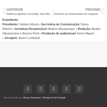
ANTERIOR
PRÓXIMO
Reforma agrária é excluída, mas Marcha aprova promessas de Dilma
Governo se compromete em responder até maio pauta da jornada do MST
Expediente:
Presidente:
Fabiano Moura •
Secretária de Comunicação:
Diana
Ribeiro
•
Jornalista Responsável:
Beatriz Albuquerque
•
Redação:
Beatriz
Albuquerque e Brunno Porto •
Produção de audiovisual:
Kevin Miguel
•
Designer:
Bruno Lombardi
Desenvolvido por
Direta Sistemas
|
Designed by Freepik
.