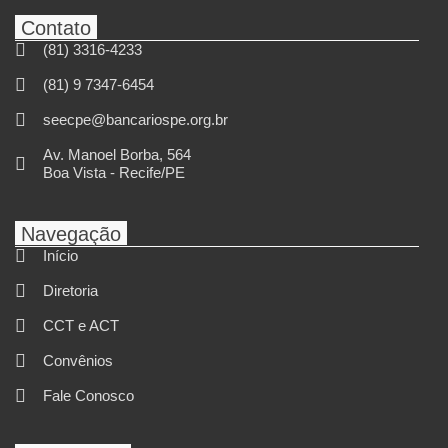
Contato
(81) 3316-4233
(81) 9 7347-6454
seecpe@bancariospe.org.br
Av. Manoel Borba, 564
Boa Vista - Recife/PE
Navegação
Início
Diretoria
CCT e ACT
Convênios
Fale Conosco