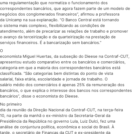
uma regulamentação que normatiza o funcionamento dos
correspondentes bancários, que agora fazem parte de um modelo de
negócios dos conglomerados financeiros”, afirmou a professora
da Unicamp na sua explanação. “O Banco Central está tornando
o sistema mais complexo, flexibilizando as condições de
atendimento, além de precarizar as relações de trabalho e promover
o avanço da terceirização e da quarteirização na prestação de
serviços financeiros. É a bancarização sem bancários.”
O
economista Miguel Huertas, da subseção do Dieese na Contraf-CUT,
apresentou estudo comparativo entre os bancários e comerciários,
categoria em que a maioria dos correspondentes bancários está
classificada. “São categorias bem distintas do ponto de vista
salarial, faixa etária, escolaridade e jornada de trabalho. O
salário médio dos comerciários é apenas 25% da remuneração dos
bancários, o que explica o interesse dos bancos nos correspondentes
bancários”, disse o economista do Dieese.
No primeiro
dia da reunião da Direção Nacional da Contraf-CUT, na terça-feira
10, na parte da manhã o ex-ministro da Secretaria-Geral da
Presidência da República no governo Lula, Luiz Dulci, fez uma
análise de conjuntura política, econômica e social do Brasil. À
tarde, o secretário de Finanças da CUT e ex-presidente da