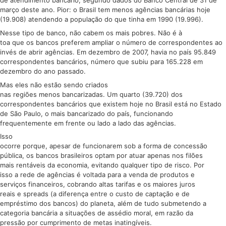
março deste ano. Pior: o Brasil tem menos agências bancárias hoje
(19.908) atendendo a população do que tinha em 1990 (19.996).
Nesse tipo de banco, não cabem os mais pobres. Não é à
toa que os bancos preferem ampliar o número de correspondentes ao
invés de abrir agências. Em dezembro de 2007, havia no país 95.849
correspondentes bancários, número que subiu para 165.228 em
dezembro do ano passado.
Mas eles não estão sendo criados
nas regiões menos bancarizadas. Um quarto (39.720) dos
correspondentes bancários que existem hoje no Brasil está no Estado
de São Paulo, o mais bancarizado do país, funcionando
frequentemente em frente ou lado a lado das agências.
Isso
ocorre porque, apesar de funcionarem sob a forma de concessão
pública, os bancos brasileiros optam por atuar apenas nos filões
mais rentáveis da economia, evitando qualquer tipo de risco. Por
isso a rede de agências é voltada para a venda de produtos e
serviços financeiros, cobrando altas tarifas e os maiores juros
reais e spreads (a diferença entre o custo de captação e de
empréstimo dos bancos) do planeta, além de tudo submetendo a
categoria bancária a situações de assédio moral, em razão da
pressão por cumprimento de metas inatingíveis.