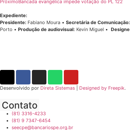
Próximo
Bancada evangélica impede votação do PL 122
Expediente:
Presidente:
Fabiano Moura •
Secretária de Comunicação:
Porto •
Produção de audiovisual:
Kevin Miguel •
Designe
Desenvolvido por
Direta Sistemas
|
Designed by Freepik
.
Contato
(81) 3316-4233
(81) 9 7347-6454
seecpe@bancariospe.org.br