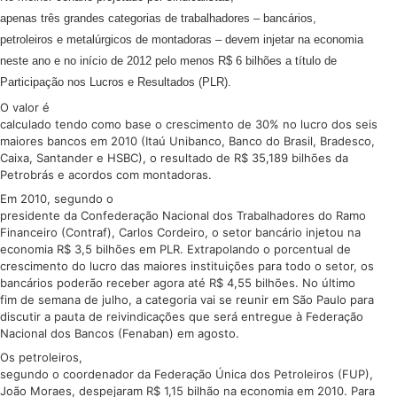
apenas três grandes categorias de trabalhadores – bancários,
petroleiros e metalúrgicos de montadoras – devem injetar na economia
neste ano e no início de 2012 pelo menos R$ 6 bilhões a título de
Participação nos Lucros e Resultados (PLR).
O valor é
calculado tendo como base o crescimento de 30% no lucro dos seis
maiores bancos em 2010 (Itaú Unibanco, Banco do Brasil, Bradesco,
Caixa, Santander e HSBC), o resultado de R$ 35,189 bilhões da
Petrobrás e acordos com montadoras.
Em 2010, segundo o
presidente da Confederação Nacional dos Trabalhadores do Ramo
Financeiro (Contraf), Carlos Cordeiro, o setor bancário injetou na
economia R$ 3,5 bilhões em PLR. Extrapolando o porcentual de
crescimento do lucro das maiores instituições para todo o setor, os
bancários poderão receber agora até R$ 4,55 bilhões. No último
fim de semana de julho, a categoria vai se reunir em São Paulo para
discutir a pauta de reivindicações que será entregue à Federação
Nacional dos Bancos (Fenaban) em agosto.
Os petroleiros,
segundo o coordenador da Federação Única dos Petroleiros (FUP),
João Moraes, despejaram R$ 1,15 bilhão na economia em 2010. Para