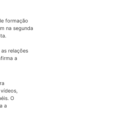
 de formação
cem na segunda
ta.
 as relações
firma a
ra
 vídeos,
éis. O
a a