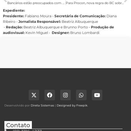
Bancários estão preocupados com orientação da Caixa sobre horas extras
Para Procon, nova regra do BC sobre nota danificada ainda é insuficiente
Expediente:
Presidente:
Fabiano Moura •
Secretária de Comunicação:
Diana
Ribeiro
•
Jornalista Responsável:
Beatriz Albuquerque
•
Redação:
Beatriz Albuquerque e Brunno Porto •
Produção de
audiovisual:
Kevin Miguel •
Designer:
Bruno Lombardi
Desenvolvido por
Direta Sistemas
|
Designed by Freepik
.
Contato