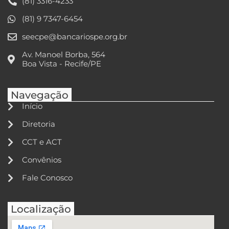
(81) 3316-4233
(81) 9 7347-6454
seecpe@bancariospe.org.br
Av. Manoel Borba, 564
Boa Vista - Recife/PE
Navegação
Início
Diretoria
CCT e ACT
Convênios
Fale Conosco
Localização