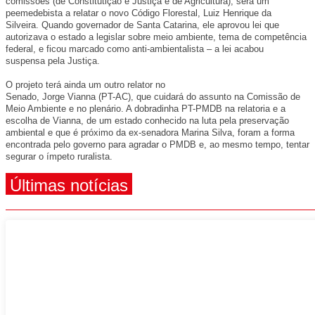
comissões (de Constitutição e Justiça e de Agricultura), será um
peemedebista a relatar o novo Código Florestal, Luiz Henrique da
Silveira. Quando governador de Santa Catarina, ele aprovou lei que
autorizava o estado a legislar sobre meio ambiente, tema de competência
federal, e ficou marcado como anti-ambientalista – a lei acabou
suspensa pela Justiça.
O projeto terá ainda um outro relator no
Senado, Jorge Vianna (PT-AC), que cuidará do assunto na Comissão de
Meio Ambiente e no plenário. A dobradinha PT-PMDB na relatoria e a
escolha de Vianna, de um estado conhecido na luta pela preservação
ambiental e que é próximo da ex-senadora Marina Silva, foram a forma
encontrada pelo governo para agradar o PMDB e, ao mesmo tempo, tentar
segurar o ímpeto ruralista.
Últimas notícias