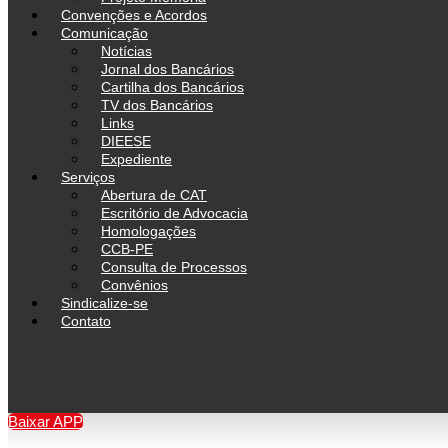
Convenções e Acordos
Comunicação
Notícias
Jornal dos Bancários
Cartilha dos Bancários
TV dos Bancários
Links
DIEESE
Expediente
Serviços
Abertura de CAT
Escritório de Advocacia
Homologações
CCB-PE
Consulta de Processos
Convênios
Sindicalize-se
Contato
Baixar APP