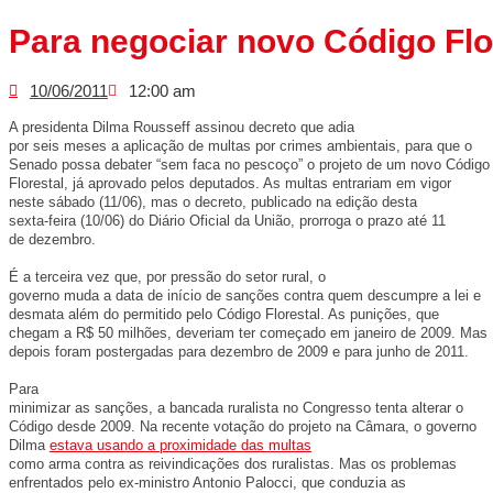
Para negociar novo Código Flo
10/06/2011
12:00 am
A presidenta Dilma Rousseff assinou decreto que adia
por seis meses a aplicação de multas por crimes ambientais, para que o
Senado possa debater “sem faca no pescoço” o projeto de um novo Código
Florestal, já aprovado pelos deputados. As multas entrariam em vigor
neste sábado (11/06), mas o decreto, publicado na edição desta
sexta-feira (10/06) do Diário Oficial da União, prorroga o prazo até 11
de dezembro.
É a terceira vez que, por pressão do setor rural, o
governo muda a data de início de sanções contra quem descumpre a lei e
desmata além do permitido pelo Código Florestal. As punições, que
chegam a R$ 50 milhões, deveriam ter começado em janeiro de 2009. Mas
depois foram postergadas para dezembro de 2009 e para junho de 2011.
Para
minimizar as sanções, a bancada ruralista no Congresso tenta alterar o
Código desde 2009. Na recente votação do projeto na Câmara, o governo
Dilma
estava usando a proximidade das multas
como arma contra as reivindicações dos ruralistas. Mas os problemas
enfrentados pelo ex-ministro Antonio Palocci, que conduzia as