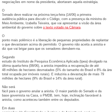
negociações em nome da presidenta, abortaram aquela estratégia.
O
Senado deve realizar na próxima terça-feira (14/06) a primeira
audiência pública para discutir o Código, com a presença da ministra do
Meio Ambiente, Izabella Teixeira, que vai apresentar a visão da área
ambiental do governo sobre
o texto votado na Câmara
.
O
ponto mais polêmico é a liberação de pequenas propriedades de replantar
o que devastaram acima do permitido. O governo não aceita a anistia e
diz que vai brigar para que os senadores derrubem-na.
Segundo
estudo do Instituto de Pesquisa Econômica Aplicada (Ipea) divulgado na
última quarta-feira (08/06), a anistia impediria a recuperação de até
48 milhões de hectares desmatados (5% do tamanho do Brasil e 8% da áre
total ocupada por imóveis rurais). E induziria a devastação de mais 79
milhões de hectares (9% do Brasil e 14% da área rural).
Não será
fácil para o governo anular a anistia. O maior partido do Senado e da
base governista na Casa, o PMDB, tem, hoje, inclinação favorável à
anistia, como aconteceu também entre os deputados.
Em duas