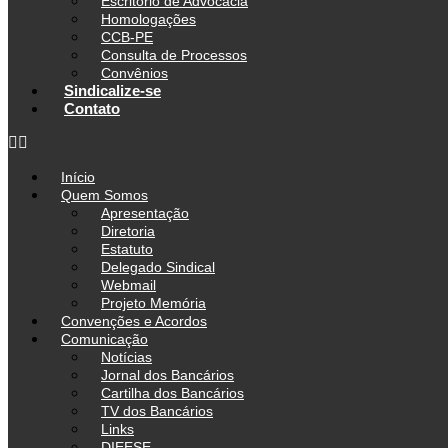
Escritório de Advocacia
Homologações
CCB-PE
Consulta de Processos
Convênios
Sindicalize-se
Contato
Início
Quem Somos
Apresentação
Diretoria
Estatuto
Delegado Sindical
Webmail
Projeto Memória
Convenções e Acordos
Comunicação
Notícias
Jornal dos Bancários
Cartilha dos Bancários
TV dos Bancários
Links
DIEESE