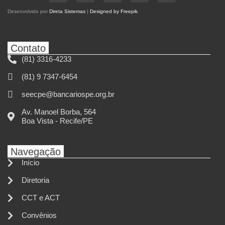
Desenvolvido por
Direta Sistemas
|
Designed by Freepik
.
Contato
(81) 3316-4233
(81) 9 7347-6454
seecpe@bancariospe.org.br
Av. Manoel Borba, 564
Boa Vista - Recife/PE
Navegação
Início
Diretoria
CCT e ACT
Convênios