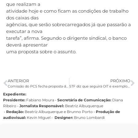
que realizam a
atividade hoje e como ficam as condições de trabalho
dos caixas das
agências, que serão sobrecarregados já que passarão a
executar a nova
tarefa”, afirma. Segundo o dirigente sindical, o banco
deverá apresentar
uma proposta sobre o assunto.
ANTERIOR
PRÓXIMO
Comissão do PCS fecha proposta de critérios para promoção por mérito na Caixa
STF diz que seguirá OIT e exemplo internacional para definir aviso prévio
Expediente:
Presidente:
Fabiano Moura •
Secretária de Comunicação:
Diana
Ribeiro
•
Jornalista Responsável:
Beatriz Albuquerque
•
Redação:
Beatriz Albuquerque e Brunno Porto •
Produção de
audiovisual:
Kevin Miguel •
Designer:
Bruno Lombardi