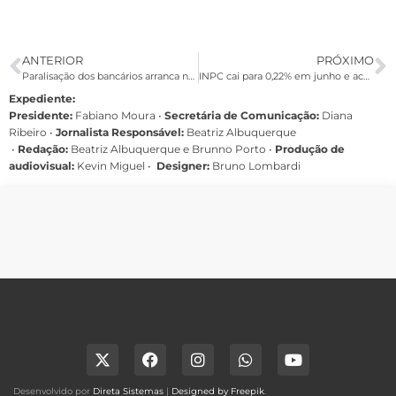
ANTERIOR
PRÓXIMO
Paralisação dos bancários arranca negociação com o Itaú nesta quinta
INPC cai para 0,22% em junho e acumula 6,80% nos últimos 12 meses
Expediente:
Presidente:
Fabiano Moura •
Secretária de Comunicação:
Diana
Ribeiro
•
Jornalista Responsável:
Beatriz Albuquerque
•
Redação:
Beatriz Albuquerque e Brunno Porto •
Produção de
audiovisual:
Kevin Miguel •
Designer:
Bruno Lombardi
Desenvolvido por
Direta Sistemas
|
Designed by Freepik
.