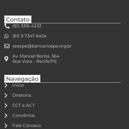
Contato
(81) 3316-4233
(81) 9 7347-6454
seecpe@bancariospe.org.br
Av. Manoel Borba, 564
Boa Vista - Recife/PE
Navegação
Início
Diretoria
CCT e ACT
Convênios
Fale Conosco