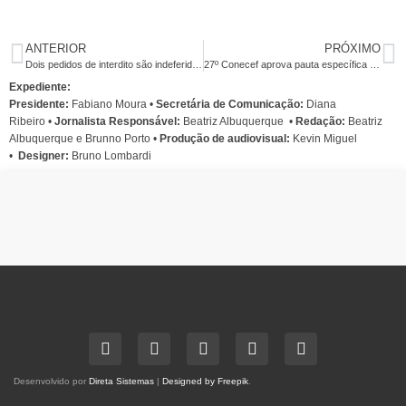
ANTERIOR
PRÓXIMO
Dois pedidos de interdito são indeferidos pela Justiça
27º Conecef aprova pauta específica e reforça negociação permanente
Expediente:
Presidente:
Fabiano Moura •
Secretária de Comunicação:
Diana
Ribeiro
•
Jornalista Responsável:
Beatriz Albuquerque
•
Redação:
Beatriz
Albuquerque e Brunno Porto •
Produção de audiovisual:
Kevin Miguel
•
Designer:
Bruno Lombardi
Desenvolvido por
Direta Sistemas
|
Designed by Freepik
.