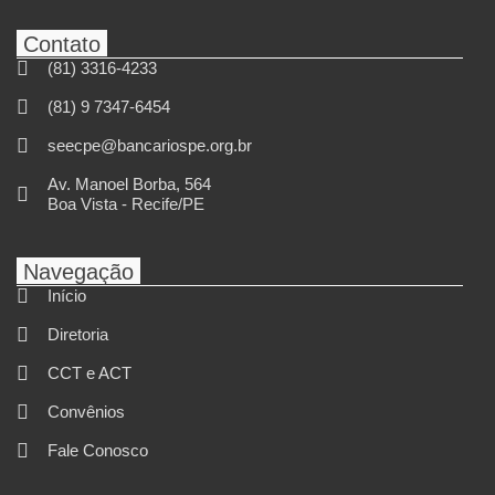
Contato
(81) 3316-4233
(81) 9 7347-6454
seecpe@bancariospe.org.br
Av. Manoel Borba, 564
Boa Vista - Recife/PE
Navegação
Início
Diretoria
CCT e ACT
Convênios
Fale Conosco