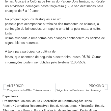
férias. A dica é a Colônia de Férias do Parque Dois Irmãos, no Recife.
As atividades começam nesta terça-feira (12) e são destinadas para
crianças de 6 a 12 anos.
Na programação, os destaques são um
passeio para acompanhar o trabalho dos tratadores de animais, a
confecção de brinquedos, um rapel e uma trilha pela mata, à noite.
Esta
última atividade é uma forma das crianças conhecerem os hábitos de
alguns bichos noturnos.
A taxa para participar da colônia de
férias, que acontece de segunda a sexta-feira, custa R$ 70. Outras
informações podem ser obtidas pelo telefone 3183-5539.
ANTERIOR
PRÓXIMO
Congressos do BB e Caixa aprovam reivindicações específicas e fortalecem unidade
Dirigentes do Bradesco discutem regras para planos de saúde nesta terça
Expediente:
Presidente:
Fabiano Moura •
Secretária de Comunicação:
Diana
Ribeiro
•
Jornalista Responsável:
Beatriz Albuquerque
•
Redação:
Beatriz
Albuquerque e Brunno Porto •
Produção de audiovisual:
Kevin Miguel