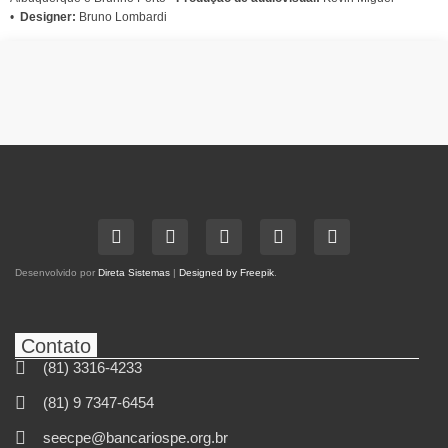
•
Designer:
Bruno Lombardi
Desenvolvido por
Direta Sistemas
|
Designed by Freepik
.
Contato
(81) 3316-4233
(81) 9 7347-6454
seecpe@bancariospe.org.br