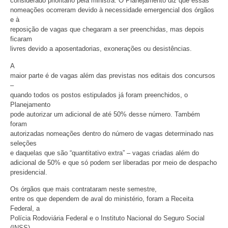
considerado prioritário pela ministra. O Planejamento diz que essas
nomeações ocorreram devido à necessidade emergencial dos órgãos
e à
reposição de vagas que chegaram a ser preenchidas, mas depois
ficaram
livres devido a aposentadorias, exonerações ou desistências.
A
maior parte é de vagas além das previstas nos editais dos concursos
–
quando todos os postos estipulados já foram preenchidos, o
Planejamento
pode autorizar um adicional de até 50% desse número. Também
foram
autorizadas nomeações dentro do número de vagas determinado nas
seleções
e daquelas que são “quantitativo extra” – vagas criadas além do
adicional de 50% e que só podem ser liberadas por meio de despacho
presidencial.
Os órgãos que mais contrataram neste semestre,
entre os que dependem de aval do ministério, foram a Receita
Federal, a
Polícia Rodoviária Federal e o Instituto Nacional do Seguro Social
(INSS).