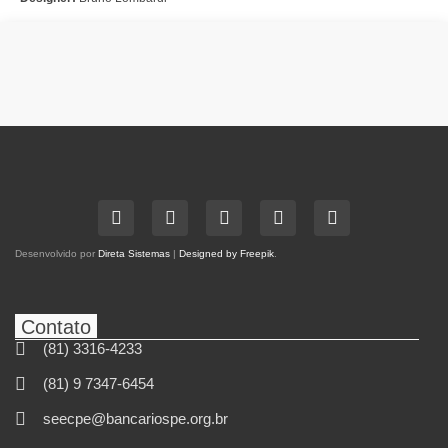
Desenvolvido por
Direta Sistemas
|
Designed by Freepik
.
Contato
(81) 3316-4233
(81) 9 7347-6454
seecpe@bancariospe.org.br