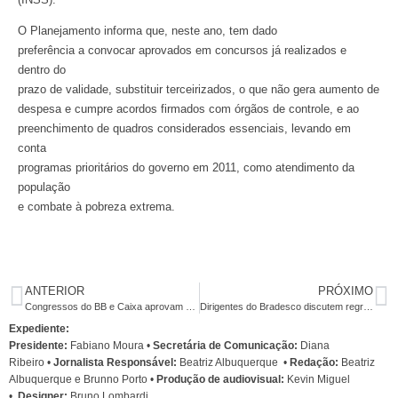
O Planejamento informa que, neste ano, tem dado
preferência a convocar aprovados em concursos já realizados e
dentro do
prazo de validade, substituir terceirizados, o que não gera aumento de
despesa e cumpre acordos firmados com órgãos de controle, e ao
preenchimento de quadros considerados essenciais, levando em
conta
programas prioritários do governo em 2011, como atendimento da
população
e combate à pobreza extrema.
ANTERIOR
PRÓXIMO
Congressos do BB e Caixa aprovam reivindicações específicas e fortalecem unidade
Dirigentes do Bradesco discutem regras para planos de saúde nesta terça
Expediente:
Presidente:
Fabiano Moura •
Secretária de Comunicação:
Diana
Ribeiro
•
Jornalista Responsável:
Beatriz Albuquerque
•
Redação:
Beatriz
Albuquerque e Brunno Porto •
Produção de audiovisual:
Kevin Miguel
•
Designer:
Bruno Lombardi