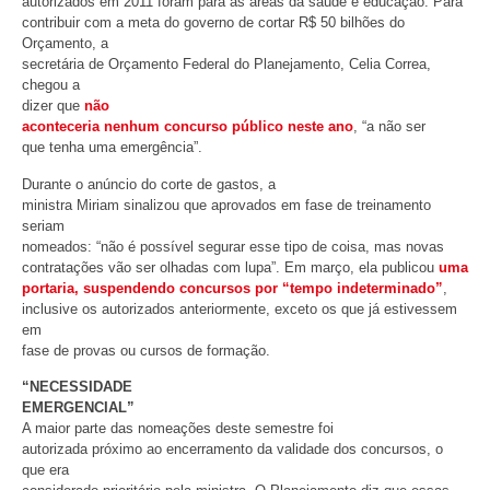
autorizados em 2011 foram para as áreas da saúde e educação. Para
contribuir com a meta do governo de cortar R$ 50 bilhões do
Orçamento, a
secretária de Orçamento Federal do Planejamento, Celia Correa,
chegou a
dizer que
não
aconteceria nenhum concurso público neste ano
, “a não ser
que tenha uma emergência”.
Durante o anúncio do corte de gastos, a
ministra Miriam sinalizou que aprovados em fase de treinamento
seriam
nomeados: “não é possível segurar esse tipo de coisa, mas novas
contratações vão ser olhadas com lupa”. Em março, ela publicou
uma
portaria, suspendendo concursos por “tempo indeterminado”
,
inclusive os autorizados anteriormente, exceto os que já estivessem
em
fase de provas ou cursos de formação.
“NECESSIDADE
EMERGENCIAL”
A maior parte das nomeações deste semestre foi
autorizada próximo ao encerramento da validade dos concursos, o
que era