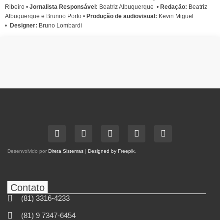
Ribeiro
•
Jornalista Responsável:
Beatriz Albuquerque
•
Redação:
Beatriz
Albuquerque e Brunno Porto •
Produção de audiovisual:
Kevin Miguel
•
Designer:
Bruno Lombardi
Desenvolvido por
Direta Sistemas
|
Designed by Freepik
.
Contato
(81) 3316-4233
(81) 9 7347-6454