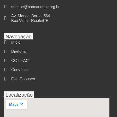
seecpe@bancariospe.org.br
Av. Manoel Borba, 564
Boa Vista - Recife/PE
Navegação
Início
Diretoria
CCT e ACT
Convênios
Fale Conosco
Localização