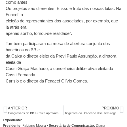
como antes.
Os projetos são diferentes. E isso é fruto das nossas lutas. Na
Funcef, a
eleição de representantes dos associados, por exemplo, que
lá atrás era
apenas sonho, tornou-se realidade”.
Também participaram da mesa de abertura conjunta dos
bancários do BB e
da Caixa o diretor eleito da Previ Paulo Assunção, a diretora
eleita da
Cassi Graça Machado, a conselheira deliberativa eleita da
Cassi Fernanda
Carisio e o diretor da Fenacef Olívio Gomes.
ANTERIOR
PRÓXIMO
Congressos do BB e Caixa aprovam reivindicações específicas e fortalecem unidade
Dirigentes do Bradesco discutem regras para planos de saúde nesta terça
Expediente:
Presidente:
Fabiano Moura •
Secretária de Comunicação:
Diana