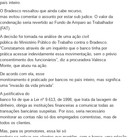
país inteiro.
O Bradesco ressaltou que ainda cabe recurso,
mas evitou comentar o assunto por estar sub judice. O valor da
condenação seria revertido ao Fundo de Amparo ao Trabalhador
(FAT).
A decisão foi tomada na análise de uma ação civil
pública do Ministério Público do Trabalho contra o Bradesco.
“Constatamos através de um inquérito que o banco tinha por
prática acessar indevidamente essa movimentação, sem o prévio
consentimento dos funcionários”, diz a procuradora Valesca
Monte, que atuou na ação.
De acordo com ela, esse
monitoramento é praticado por bancos no país inteiro, mas significa
uma “invasão da vida privada”.
A justificativa do
banco foi de que a Lei nº 9.613, de 1998, que trata da lavagem de
dinheiro, obriga as instituições financeiras a comunicar todas as
transações bancárias suspeitas. Por isso, seria necessário
monitorar as contas não só dos empregados correntistas, mas de
todos os clientes.
Mas, para os promotores, essa lei só
poderia se aplicar aos clientes que mantêm, com o banco, uma relação