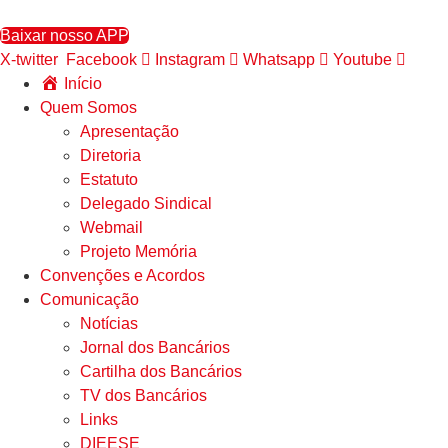
Ir
para
Baixar nosso APP
o
X-twitter
Facebook
Instagram
Whatsapp
Youtube
conteúdo
Início
Quem Somos
Apresentação
Diretoria
Estatuto
Delegado Sindical
Webmail
Projeto Memória
Convenções e Acordos
Comunicação
Notícias
Jornal dos Bancários
Cartilha dos Bancários
TV dos Bancários
Links
DIEESE