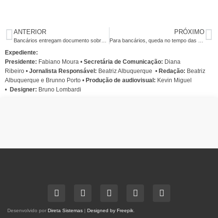
ANTERIOR
PRÓXIMO
Bancários entregam documento sobre tempo nas filas em audiência nesta terça
Para bancários, queda no tempo das filas só virá com mais contratações
Expediente:
Presidente:
Fabiano Moura •
Secretária de Comunicação:
Diana
Ribeiro
•
Jornalista Responsável:
Beatriz Albuquerque
•
Redação:
Beatriz
Albuquerque e Brunno Porto •
Produção de audiovisual:
Kevin Miguel
•
Designer:
Bruno Lombardi
Desenvolvido por
Direta Sistemas
|
Designed by Freepik
.