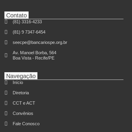
Contato
(81) 3316-4233
(81) 9 7347-6454
seecpe@bancariospe.org.br
Av. Manoel Borba, 564
Boa Vista - Recife/PE
Navegação
Início
Diretoria
CCT e ACT
Convênios
Fale Conosco