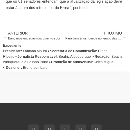
que os 81 senadores entendam que a atualização da legislação deve
estar à altura dos interesses do Brasil”, pontuou.
ANTERIOR
PRÓXIMO
Bancários entregam documento sobre tempo nas filas em audiência nesta terça
Para bancários, queda no tempo das filas só virá com mais contratações
Expediente:
Presidente:
Fabiano Moura •
Secretária de Comunicação:
Diana
Ribeiro
•
Jornalista Responsável:
Beatriz Albuquerque
•
Redação:
Beatriz
Albuquerque e Brunno Porto •
Produção de audiovisual:
Kevin Miguel
•
Designer:
Bruno Lombardi