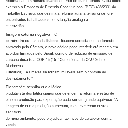
reforma não é a mesma quando se trata de outros temas. Citou como
exemplo a Proposta de Emenda Constitucional (PEC) 438/2001 do
Trabalho Escravo, que destina à reforma agrária terras onde forem
encontrados trabalhadores em situação análoga à
escravidão.
Imagem externa negativa –
O
ex-ministro da Fazenda Rubens Ricupero acredita que no formato
aprovado pela Câmara, o novo código pode interferir até mesmo em
acordos firmados pelo Brasil, como o de redução de emissão de
carbono durante a COP-15 (15.ª Conferência da ONU Sobre
Mudanças
Climática). “As metas se tornam inviáveis sem o controle do
desmatamento.”
Ele também acredita que a lógica
produtivista dos latifundiários que defendem a reforma e estão de
olho na produção para exportação pode ser um grande equívoco. “A
imagem de que a produção aumentou, mas teve como custo o
sacrifício
do meio ambiente, pode prejudicar, ao invés de colaborar com a
venda