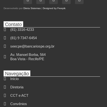
Desenvolvido por
Direta Sistemas
|
Designed by Freepik
.
Contato
(81) 3316-4233
(81) 9 7347-6454
seecpe@bancariospe.org.br
Av. Manoel Borba, 564
Boa Vista - Recife/PE
Navegação
Início
Diretoria
CCT e ACT
Convênios