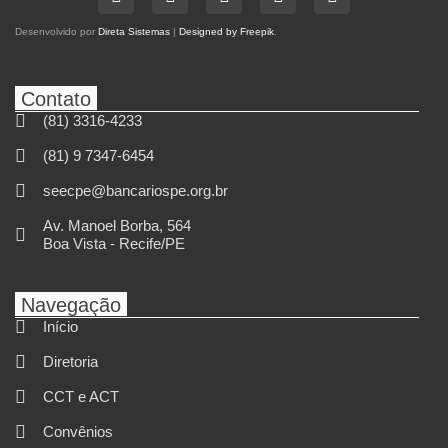
Desenvolvido por
Direta Sistemas
|
Designed by Freepik
.
Contato
(81) 3316-4233
(81) 9 7347-6454
seecpe@bancariospe.org.br
Av. Manoel Borba, 564
Boa Vista - Recife/PE
Navegação
Início
Diretoria
CCT e ACT
Convênios