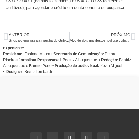
0800-729-0001 (demais localidades) e 0800-729-0088 (deficientes
auditivos), para agendar o crédito em conta-corrente ou poupança.
ANTERIOR
PRÓXIMO
Sindicato engrossa a marcha do Grito dos Excluídos
Alvo de dois manifestos, política cultural de Dilma está em xeque
Expediente:
Presidente:
Fabiano Moura •
Secretária de Comunicação:
Diana
Ribeiro
•
Jornalista Responsável:
Beatriz Albuquerque
•
Redação:
Beatriz
Albuquerque e Brunno Porto •
Produção de audiovisual:
Kevin Miguel
•
Designer:
Bruno Lombardi