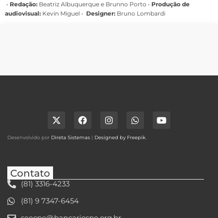
•
Redação:
Beatriz Albuquerque e Brunno Porto •
Produção de
audiovisual:
Kevin Miguel •
Designer:
Bruno Lombardi
Desenvolvido por
Direta Sistemas
|
Designed by Freepik
.
Contato
(81) 3316-4233
(81) 9 7347-6454
seecpe@bancariospe.org.br