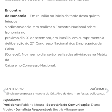
Encontro
de Isonomia –
Em reunião no início da tarde desta quinta-
feira, os
sindicatos decidiram realizar o Encontro Nacional sobre
Isonomia no
próximo dia 20 de setembro, em Brasília, em cumprimento à
deliberação do 27º Congresso Nacional dos Empregados da
Caixa
(Conecef). No mesmo dia, serão realizadas atividades na Matriz
da
Caixa e no Congresso Nacional.
ANTERIOR
PRÓXIMO
Sindicato engrossa a marcha do Grito dos Excluídos
Alvo de dois manifestos, política cultural de Dilma está em xeque
Expediente:
Presidente:
Fabiano Moura •
Secretária de Comunicação:
Diana
Ribeiro
•
Jornalista Responsável:
Beatriz Albuquerque