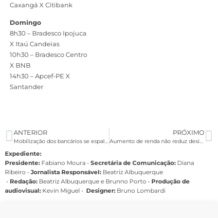
Caxangá X Citibank
Domingo
8h30 – Bradesco Ipojuca
X Itaú Candeias
10h30 – Bradesco Centro
X BNB
14h30 – Apcef-PE X
Santander
ANTERIOR
PRÓXIMO
Mobilização dos bancários se espalha por todo o interior
Aumento de renda não reduz desigualdades de gênero, diz relatório do Bird
Expediente:
Presidente:
Fabiano Moura •
Secretária de Comunicação:
Diana
Ribeiro
•
Jornalista Responsável:
Beatriz Albuquerque
•
Redação:
Beatriz Albuquerque e Brunno Porto •
Produção de
audiovisual:
Kevin Miguel •
Designer:
Bruno Lombardi