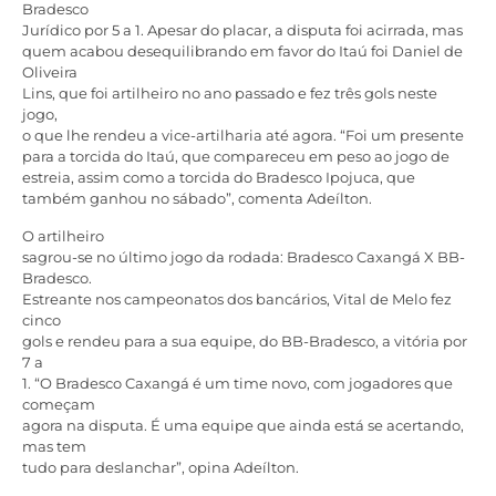
Bradesco
Jurídico por 5 a 1. Apesar do placar, a disputa foi acirrada, mas
quem acabou desequilibrando em favor do Itaú foi Daniel de
Oliveira
Lins, que foi artilheiro no ano passado e fez três gols neste
jogo,
o que lhe rendeu a vice-artilharia até agora. “Foi um presente
para a torcida do Itaú, que compareceu em peso ao jogo de
estreia, assim como a torcida do Bradesco Ipojuca, que
também ganhou no sábado”, comenta Adeílton.
O artilheiro
sagrou-se no último jogo da rodada: Bradesco Caxangá X BB-
Bradesco.
Estreante nos campeonatos dos bancários, Vital de Melo fez
cinco
gols e rendeu para a sua equipe, do BB-Bradesco, a vitória por
7 a
1. “O Bradesco Caxangá é um time novo, com jogadores que
começam
agora na disputa. É uma equipe que ainda está se acertando,
mas tem
tudo para deslanchar”, opina Adeílton.