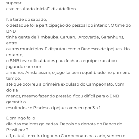
superar
este resultado inicial”, diz Adeílton.
Na tarde do sábado,
o destaque foi a participação do pessoal do interior. O time do
BNB
tinha gente de Timbaúba, Caruaru, Arcoverde, Garanhuns,
entre
outros municípios. E disputou com o Bradesco de Ipojuca. No
entanto,
o BNB teve dificuldades para fechar a equipe e acabou
jogando com um
a menos. Ainda assim, o jogo foi bem equilibrado no primeiro
tempo,
até que ocorreu a primeira expulsão do Campeonato. Com
dois a
menos, mesmo fazendo pressão, ficou difícil para o BNB
garantir o
resultado e o Bradesco Ipojuca venceu por 3 a 1.
Domingo foi o
dia das maiores goleadas. Depois da derrota do Banco do
Brasil por 3
a 1, o Itaú, terceiro lugar no Campeonato passado, venceu o