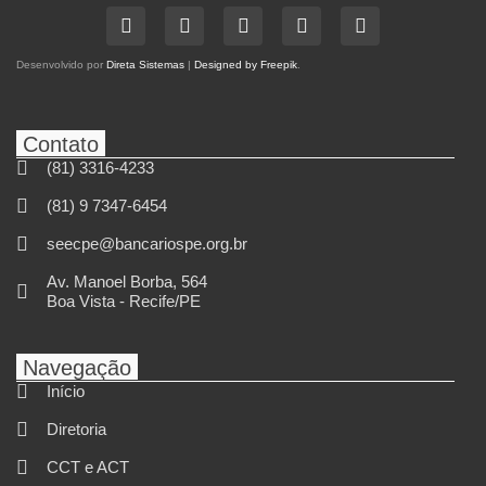
Desenvolvido por
Direta Sistemas
|
Designed by Freepik
.
Contato
(81) 3316-4233
(81) 9 7347-6454
seecpe@bancariospe.org.br
Av. Manoel Borba, 564
Boa Vista - Recife/PE
Navegação
Início
Diretoria
CCT e ACT