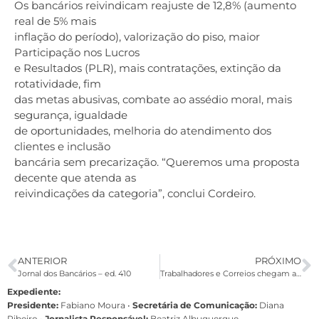
Os bancários reivindicam reajuste de 12,8% (aumento
real de 5% mais
inflação do período), valorização do piso, maior
Participação nos Lucros
e Resultados (PLR), mais contratações, extinção da
rotatividade, fim
das metas abusivas, combate ao assédio moral, mais
segurança, igualdade
de oportunidades, melhoria do atendimento dos
clientes e inclusão
bancária sem precarização. “Queremos uma proposta
decente que atenda as
reivindicações da categoria”, conclui Cordeiro.
ANTERIOR
PRÓXIMO
Jornal dos Bancários – ed. 410
Trabalhadores e Correios chegam a acordo durante audiência no TST
Expediente:
Presidente:
Fabiano Moura •
Secretária de Comunicação:
Diana
Ribeiro
•
Jornalista Responsável:
Beatriz Albuquerque