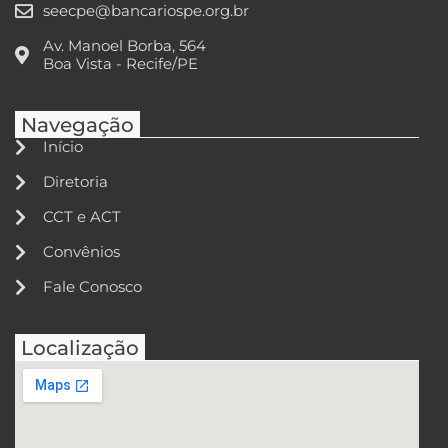
seecpe@bancariospe.org.br
Av. Manoel Borba, 564
Boa Vista - Recife/PE
Navegação
Início
Diretoria
CCT e ACT
Convênios
Fale Conosco
Localização