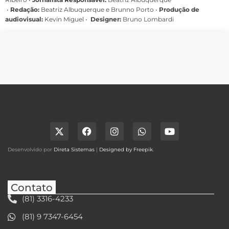
•
Redação:
Beatriz Albuquerque e Brunno Porto •
Produção de
audiovisual:
Kevin Miguel •
Designer:
Bruno Lombardi
Desenvolvido por
Direta Sistemas
|
Designed by Freepik
.
Contato
(81) 3316-4233
(81) 9 7347-6454