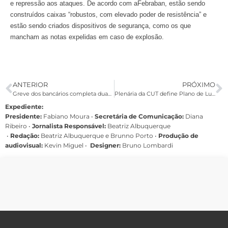
e repressão aos ataques. De acordo com aFebraban, estão sendo
construídos caixas “robustos, com elevado poder de resistência” e
estão sendo criados dispositivos de segurança, como os que
mancham as notas expelidas em caso de explosão.
ANTERIOR
PRÓXIMO
Greve dos bancários completa duas semanas e segue forte
Plenária da CUT define Plano de Lutas e data do Congresso Nacional
Expediente:
Presidente:
Fabiano Moura •
Secretária de Comunicação:
Diana
Ribeiro
•
Jornalista Responsável:
Beatriz Albuquerque
•
Redação:
Beatriz Albuquerque e Brunno Porto •
Produção de
audiovisual:
Kevin Miguel •
Designer:
Bruno Lombardi