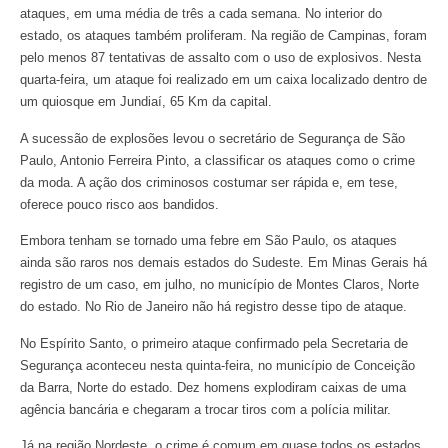
ataques, em uma média de três a cada semana. No interior do
estado, os ataques também proliferam. Na região de Campinas, foram
pelo menos 87 tentativas de assalto com o uso de explosivos. Nesta
quarta-feira, um ataque foi realizado em um caixa localizado dentro de
um quiosque em Jundiaí, 65 Km da capital.
A sucessão de explosões levou o secretário de Segurança de São
Paulo, Antonio Ferreira Pinto, a classificar os ataques como o crime
da moda. A ação dos criminosos costumar ser rápida e, em tese,
oferece pouco risco aos bandidos.
Embora tenham se tornado uma febre em São Paulo, os ataques
ainda são raros nos demais estados do Sudeste. Em Minas Gerais há
registro de um caso, em julho, no município de Montes Claros, Norte
do estado. No Rio de Janeiro não há registro desse tipo de ataque.
No Espírito Santo, o primeiro ataque confirmado pela Secretaria de
Segurança aconteceu nesta quinta-feira, no município de Conceição
da Barra, Norte do estado. Dez homens explodiram caixas de uma
agência bancária e chegaram a trocar tiros com a polícia militar.
Já na região Nordeste, o crime é comum em quase todos os estados.