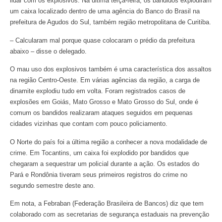
lidar com os explosivos. Na última terça-feira, os bandidos explodiram
um caixa localizado dentro de uma agência do Banco do Brasil na
prefeitura de Agudos do Sul, também região metropolitana de Curitiba.
– Calcularam mal porque quase colocaram o prédio da prefeitura
abaixo – disse o delegado.
O mau uso dos explosivos também é uma característica dos assaltos
na região Centro-Oeste. Em várias agências da região, a carga de
dinamite explodiu tudo em volta. Foram registrados casos de
explosões em Goiás, Mato Grosso e Mato Grosso do Sul, onde é
comum os bandidos realizaram ataques seguidos em pequenas
cidades vizinhas que contam com pouco policiamento.
O Norte do país foi a última região a conhecer a nova modalidade de
crime. Em Tocantins, um caixa foi explodido por bandidos que
chegaram a sequestrar um policial durante a ação. Os estados do
Pará e Rondônia tiveram seus primeiros registros do crime no
segundo semestre deste ano.
Em nota, a Febraban (Federação Brasileira de Bancos) diz que tem
colaborado com as secretarias de segurança estaduais na prevenção