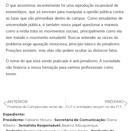
O que assistimos recentemente foi uma reprodução incansável de
estereótipos, que só serviram para manipular a opinião pública contra
as lutas que são primordiais dentro do campus. Como estudantes de
universidade pública, é também nosso papel questionar a maneira
como a mídia trata os movimentos sociais, principalmente como ela
tem tratado o movimento estudantil. Buscar entender as raízes do
problema exige apuração minuciosa, princípio básico do jornalismo.
Posições existem, mas elas não podem ocultar ou distorcer fatos.
O nome do que está sendo praticado é anti-jornalismo. A sociedade
não financia a nossa formação para sermos profissionais como
esses.
ANTERIOR
PRÓXIMO
Finalistas do Campeonato serão definidos nos próximos dias
CUT e entidades lançam no dia 17 Fórum de Combate à Terceirização
Expediente:
Presidente:
Fabiano Moura •
Secretária de Comunicação:
Diana
Ribeiro
•
Jornalista Responsável:
Beatriz Albuquerque
•
Redação:
Beatriz Albuquerque e Brunno Porto •
Produção de