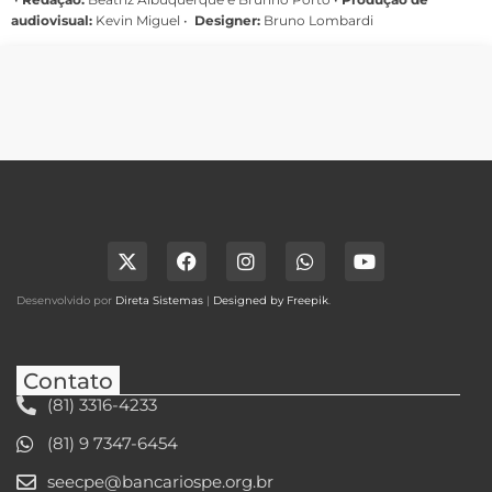
audiovisual:
Kevin Miguel •
Designer:
Bruno Lombardi
Desenvolvido por
Direta Sistemas
|
Designed by Freepik
.
Contato
(81) 3316-4233
(81) 9 7347-6454
seecpe@bancariospe.org.br