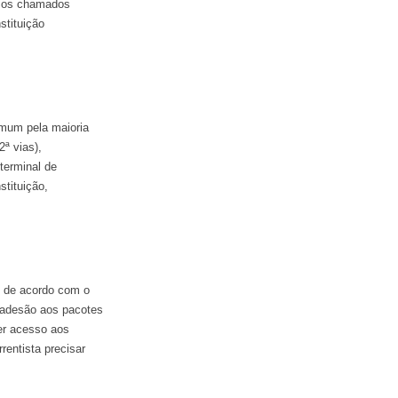
m os chamados
stituição
omum pela maioria
2ª vias),
terminal de
stituição,
s de acordo com o
 adesão aos pacotes
er acesso aos
entista precisar