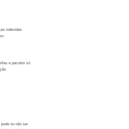
ças indevidas
xo.
rifas e pacotes só
ção.
e pode ou não ser