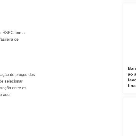
á o HSBC tem a
asileira de
Ban
ao 
ração de preços dos
fav
de selecionar
fin
aração entre as
e aqui.