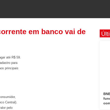
 corrente em banco vai de
Últ
agar até R$ 59.
adastro para
os principais
BNB
consumidor,
fun
co Central).
com
alor pelo