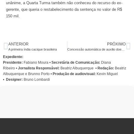
unânime, a Quarta Turma também não conheceu do recurso do ex-
gerente, que queria o restabelecimento da sentença no valor de R$
150 mil.
ANTERIOR
PRÓXIMO
A primeira índia cacique brasileira
Concessão automática de auxilio doença pode subnotificar acidente de trabalho
Expediente:
Presidente:
Fabiano Moura •
Secretária de Comunicação:
Diana
Ribeiro
•
Jornalista Responsável:
Beatriz Albuquerque
•
Redação:
Beatriz
Albuquerque e Brunno Porto •
Produção de audiovisual:
Kevin Miguel
•
Designer:
Bruno Lombardi