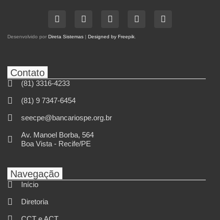
Desenvolvido por
Direta Sistemas
|
Designed by Freepik
.
Contato
(81) 3316-4233
(81) 9 7347-6454
seecpe@bancariospe.org.br
Av. Manoel Borba, 564
Boa Vista - Recife/PE
Navegação
Início
Diretoria
CCT e ACT