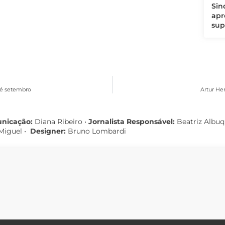
Sin
apr
sup
até setembro
Artur He
unicação:
Diana Ribeiro
•
Jornalista Responsável:
Beatriz Albu
Miguel •
Designer:
Bruno Lombardi