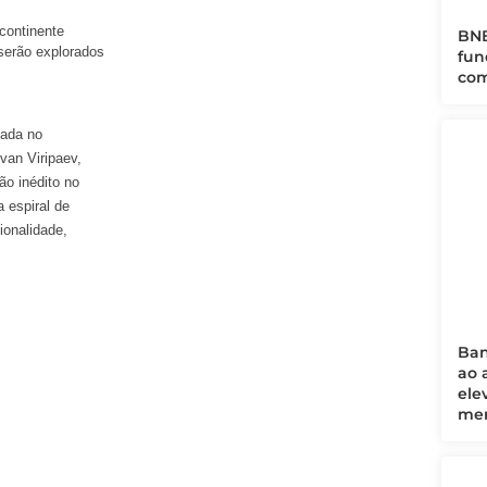
 continente
BNB
serão explorados
fun
com
tada no
Ivan Viripaev,
ão inédito no
 espiral de
ionalidade,
Ban
ao 
ele
mer