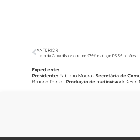
ANTERIOR
Lucro da Caixa dispara, cresce 47,6% e atinge R$ 3,6 bilhões 
Expediente:
Presidente:
Fabiano Moura •
Secretária de Com
Brunno Porto •
Produção de audiovisual:
Kevin 