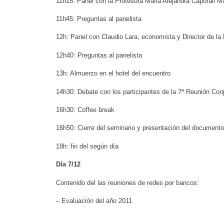
11h15: Panel con la Profesora Maria Alejandra Caporali M
11h45: Preguntas al panelista
12h: Panel con Claudio Lara, economista y Director de l
12h40: Preguntas al panelista
13h: Almuerzo en el hotel del encuentro
14h30: Debate con los participantes de la 7ª Reunión Con
16h30: Coffee break
16h50: Cierre del seminario y presentación del documento
18h: fin del según día
Día 7/12
Contenido del las reuniones de redes por bancos:
– Evaluación del año 2011