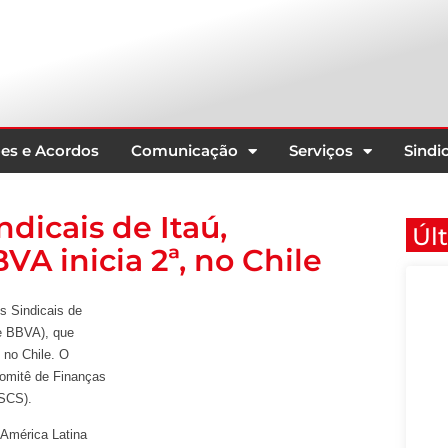
es e Acordos
Comunicação
Serviços
Sindic
dicais de Itaú,
Úl
A inicia 2ª, no Chile
s Sindicais de
e BBVA), que
 no Chile. O
Comitê de Finanças
CSCS).
 América Latina