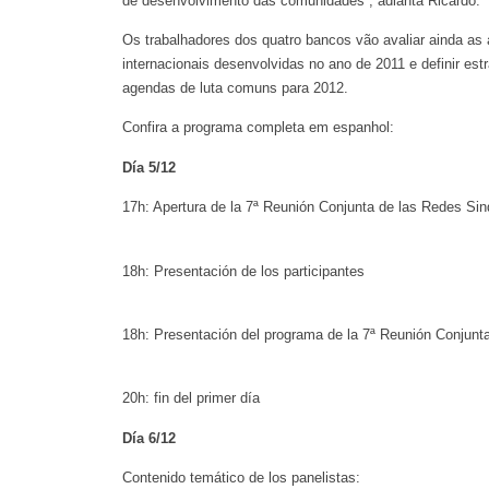
de desenvolvimento das comunidades”, adianta Ricardo.
Os trabalhadores dos quatro bancos vão avaliar ainda as 
internacionais desenvolvidas no ano de 2011 e definir estr
agendas de luta comuns para 2012.
Confira a programa completa em espanhol:
Día 5/12
17h: Apertura de la 7ª Reunión Conjunta de las Redes Sin
18h: Presentación de los participantes
18h: Presentación del programa de la 7ª Reunión Conjunta
20h: fin del primer día
Día 6/12
Contenido temático de los panelistas: