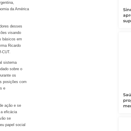
rgentina,
onomia da América
Sin
apr
sup
adores desses
ações visando
os básicos em
irma Ricardo
f-CUT.
al sistema
ndado sobre o
Durante os
uas posições com
s e
Saú
pro
 de ação e se
men
a eficácia
 vão se
eu papel social