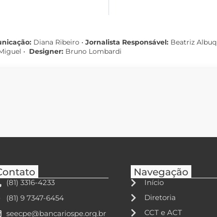
unicação:
Diana Ribeiro
•
Jornalista Responsável:
Beatriz Albu
Miguel •
Designer:
Bruno Lombardi
Contato
Navegação
(81) 3316-4233
Início
Diretoria
(81) 9 7347-6454
CCT e ACT
seecpe@bancariospe.org.br