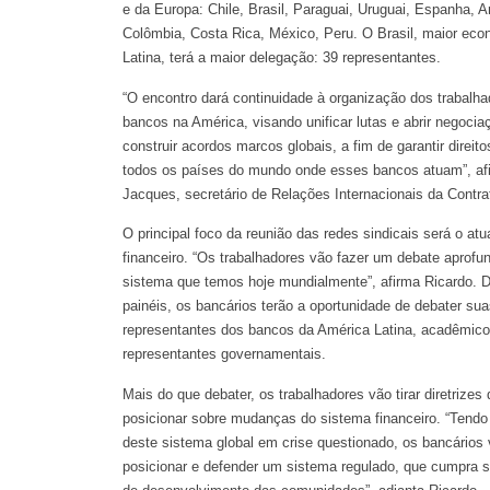
e da Europa: Chile, Brasil, Paraguai, Uruguai, Espanha, A
Colômbia, Costa Rica, México, Peru. O Brasil, maior ec
Latina, terá a maior delegação: 39 representantes.
“O encontro dará continuidade à organização dos trabalh
bancos na América, visando unificar lutas e abrir negoci
construir acordos marcos globais, a fim de garantir direit
todos os países do mundo onde esses bancos atuam”, af
Jacques, secretário de Relações Internacionais da Contra
O principal foco da reunião das redes sindicais será o atu
financeiro. “Os trabalhadores vão fazer um debate aprofu
sistema que temos hoje mundialmente”, afirma Ricardo. 
painéis, os bancários terão a oportunidade de debater s
representantes dos bancos da América Latina, acadêmico
representantes governamentais.
Mais do que debater, os trabalhadores vão tirar diretrizes
posicionar sobre mudanças do sistema financeiro. “Tendo 
deste sistema global em crise questionado, os bancários
posicionar e defender um sistema regulado, que cumpra s