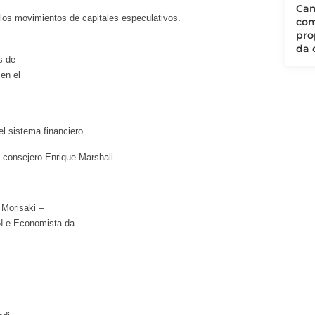
Cam
 los movimientos de capitales especulativos.
com
pro
da 
s de
 en el
l sistema financiero.
, consejero Enrique Marshall
 Morisaki –
 e Economista da