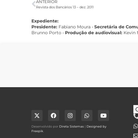
ANTERIOR
Revista dos Bancários 13 – dez. 2011
Expediente:
Presidente:
Fabiano Moura •
Secretária de Com
Brunno Porto •
Produção de audiovisual:
Kevin 
Desenvolvido por
Direta Sistemas
|
Designed by
Freepik
.