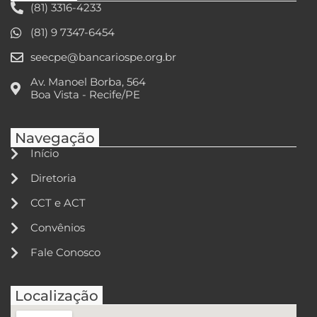
(81) 3316-4233
(81) 9 7347-6454
seecpe@bancariospe.org.br
Av. Manoel Borba, 564
Boa Vista - Recife/PE
Navegação
Início
Diretoria
CCT e ACT
Convênios
Fale Conosco
Localização