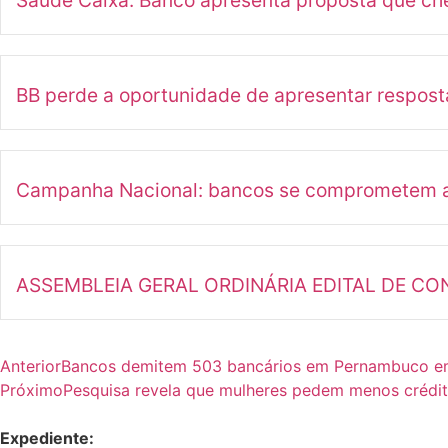
Saúde Caixa: Banco apresenta proposta que ch
BB perde a oportunidade de apresentar respost
Campanha Nacional: bancos se comprometem a ap
ASSEMBLEIA GERAL ORDINÁRIA EDITAL DE C
Anterior
Bancos demitem 503 bancários em Pernambuco e
Próximo
Pesquisa revela que mulheres pedem menos crédi
Expediente: