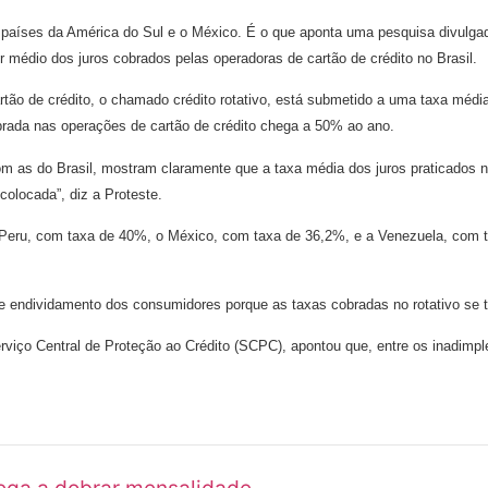
o países da América do Sul e o México. É o que aponta uma pesquisa divulgad
 médio dos juros cobrados pelas operadoras de cartão de crédito no Brasil.
artão de crédito, o chamado crédito rotativo, está submetido a uma taxa méd
brada nas operações de cartão de crédito chega a 50% ao ano.
 as do Brasil, mostram claramente que a taxa média dos juros praticados n
olocada”, diz a Proteste.
 Peru, com taxa de 40%, o México, com taxa de 36,2%, e a Venezuela, com t
 de endividamento dos consumidores porque as taxas cobradas no rotativo se
iço Central de Proteção ao Crédito (SCPC), apontou que, entre os inadimple