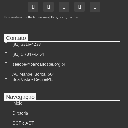
Desenvolvido por
Direta Sistemas
|
Designed by Freepik
.
Contato
(81) 3316-4233
(81) 9 7347-6454
seecpe@bancariospe.org.br
Av. Manoel Borba, 564
Boa Vista - Recife/PE
Navegação
Início
Diretoria
CCT e ACT