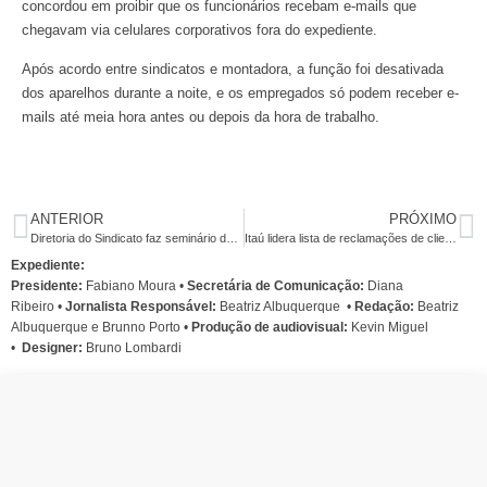
concordou em proibir que os funcionários recebam e-mails que
chegavam via celulares corporativos fora do expediente.
Após acordo entre sindicatos e montadora, a função foi desativada
dos aparelhos durante a noite, e os empregados só podem receber e-
mails até meia hora antes ou depois da hora de trabalho.
ANTERIOR
PRÓXIMO
Diretoria do Sindicato faz seminário de planejamento nesta sexta e sábado
Itaú lidera lista de reclamações de clientes no Procon em 2011
Expediente:
Presidente:
Fabiano Moura •
Secretária de Comunicação:
Diana
Ribeiro
•
Jornalista Responsável:
Beatriz Albuquerque
•
Redação:
Beatriz
Albuquerque e Brunno Porto •
Produção de audiovisual:
Kevin Miguel
•
Designer:
Bruno Lombardi