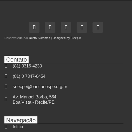
Desenvolvido por
Direta Sistemas
|
Designed by Freepik
.
Contato
(81) 3316-4233
(81) 9 7347-6454
seecpe@bancariospe.org.br
Av. Manoel Borba, 564
Boa Vista - Recife/PE
Navegação
Início