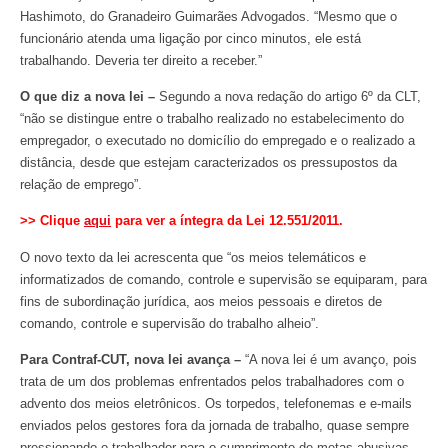
Hashimoto, do Granadeiro Guimarães Advogados. “Mesmo que o
funcionário atenda uma ligação por cinco minutos, ele está
trabalhando. Deveria ter direito a receber.”
O que diz a nova lei –
Segundo a nova redação do artigo 6º da CLT,
“não se distingue entre o trabalho realizado no estabelecimento do
empregador, o executado no domicílio do empregado e o realizado a
distância, desde que estejam caracterizados os pressupostos da
relação de emprego”.
>> Clique
aqui
para ver a íntegra da Lei 12.551/2011.
O novo texto da lei acrescenta que “os meios telemáticos e
informatizados de comando, controle e supervisão se equiparam, para
fins de subordinação jurídica, aos meios pessoais e diretos de
comando, controle e supervisão do trabalho alheio”.
Para Contraf-CUT, nova lei avança –
“A nova lei é um avanço, pois
trata de um dos problemas enfrentados pelos trabalhadores com o
advento dos meios eletrônicos. Os torpedos, telefonemas e e-mails
enviados pelos gestores fora da jornada de trabalho, quase sempre
pressionando o trabalhador para o cumprimento de metas abusivas,