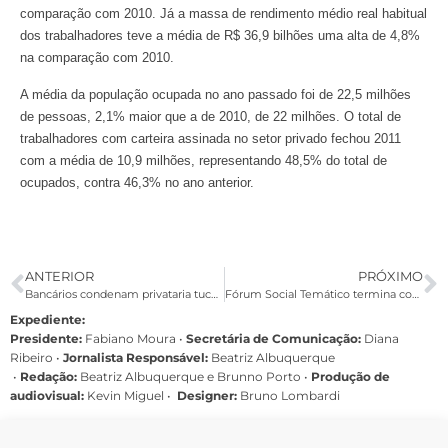
comparação com 2010. Já a massa de rendimento médio real habitual
dos trabalhadores teve a média de R$ 36,9 bilhões uma alta de 4,8%
na comparação com 2010.
A média da população ocupada no ano passado foi de 22,5 milhões
de pessoas, 2,1% maior que a de 2010, de 22 milhões. O total de
trabalhadores com carteira assinada no setor privado fechou 2011
com a média de 10,9 milhões, representando 48,5% do total de
ocupados, contra 46,3% no ano anterior.
ANTERIOR
PRÓXIMO
Bancários condenam privataria tucana no FST e reforçam CPI na Câmara
Fórum Social Temático termina com propostas alternativas à Rio+20
Expediente:
Presidente:
Fabiano Moura •
Secretária de Comunicação:
Diana
Ribeiro
•
Jornalista Responsável:
Beatriz Albuquerque
•
Redação:
Beatriz Albuquerque e Brunno Porto •
Produção de
audiovisual:
Kevin Miguel •
Designer:
Bruno Lombardi