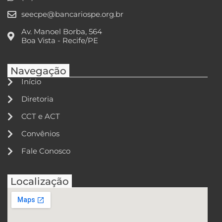
seecpe@bancariospe.org.br
Av. Manoel Borba, 564
Boa Vista - Recife/PE
Navegação
Início
Diretoria
CCT e ACT
Convênios
Fale Conosco
Localização