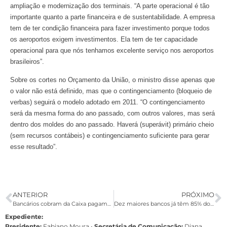
ampliação e modernização dos terminais. “A parte operacional é tão
importante quanto a parte financeira e de sustentabilidade. A empresa
tem de ter condição financeira para fazer investimento porque todos
os aeroportos exigem investimentos. Ela tem de ter capacidade
operacional para que nós tenhamos excelente serviço nos aeroportos
brasileiros”.
Sobre os cortes no Orçamento da União, o ministro disse apenas que
o valor não está definido, mas que o contingenciamento (bloqueio de
verbas) seguirá o modelo adotado em 2011. “O contingenciamento
será da mesma forma do ano passado, com outros valores, mas será
dentro dos moldes do ano passado. Haverá (superávit) primário cheio
(sem recursos contábeis) e contingenciamento suficiente para gerar
esse resultado”.
ANTERIOR
PRÓXIMO
Bancários cobram da Caixa pagamento da segunda parte da PLR
Dez maiores bancos já têm 85% dos ativos e concentração deve crescer
Expediente:
Presidente:
Fabiano Moura •
Secretária de Comunicação:
Diana