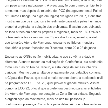
chegarão à Conferência do Clima das Nações Unidas, a Rio+20, com
um peso a mais na bagagem. A preocupação com o meio ambiente é
a mesma, mas depois do relatório do IPCC (Intergovernmental Painel
of Climate Change, na sigla em inglês) divulgado em 2007, cientistas
mostraram que os impactos são realmente causados pelos humanos
e que há urgência na solução dos problemas. É assim que, deixando
de lado o foco em causas próprias e regionais, mais de 150 ONGs e
outras entidades se reunirão na Cúpula dos Povos, evento paralelo
que tomará o Aterro do Flamengo, enquanto os líderes mundiais
discutirão a portas fechadas no Riocentro, entre 20 e 22 de junho.
Enquanto as ONGs estão mobilizadas, o que se vê na cidade é
diferente. A quatro meses da realização da Conferência, ela ainda não
tomou as ruas do Rio de Janeiro, e está longe de ser assunto dos
cariocas. Mesmo com a falta de engajamento dos cidadãos comuns,
a Cúpula dos Povos, que será o maior evento aberto à sociedade civil
na programação OFF Rio+20, quer provocar grande rebuliço. Assim
como na ECO 92, o local que a prefeitura destinou para as entidades
é o Aterro do Flamengo, no coração da Zona Sul da cidade. Segundo
a organização do movimento, mais de dez mil pessoas já
confirmaram presença. Como boa parte delas vêm de outros estados