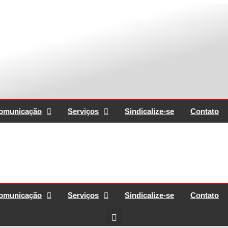
omunicação
Serviços
Sindicalize-se
Contato
omunicação
Serviços
Sindicalize-se
Contato