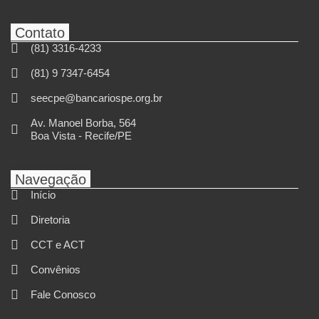
Contato
(81) 3316-4233
(81) 9 7347-6454
seecpe@bancariospe.org.br
Av. Manoel Borba, 564
Boa Vista - Recife/PE
Navegação
Início
Diretoria
CCT e ACT
Convênios
Fale Conosco