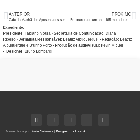
ANTERIOR
PRÓXIMO
Café da Manhã dos Aposentados será no dia 27
Em menos de um ano, 165 moradores de rua foram mortos em todo país
Expediente:
Presidente:
Fabiano Moura •
Secretária de Comunicação:
Diana
Ribeiro
•
Jornalista Responsável:
Beatriz Albuquerque
•
Redação:
Beatriz
Albuquerque e Brunno Porto •
Produção de audiovisual:
Kevin Miguel
•
Designer:
Bruno Lombardi
Desenvolvido por
Direta Sistemas
|
Designed by Freepik
.