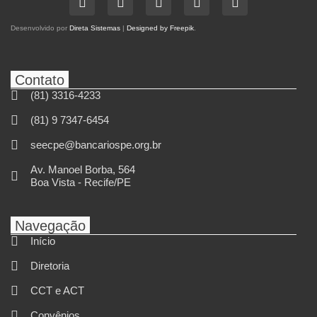
Desenvolvido por
Direta Sistemas
|
Designed by Freepik
.
Contato
(81) 3316-4233
(81) 9 7347-6454
seecpe@bancariospe.org.br
Av. Manoel Borba, 564
Boa Vista - Recife/PE
Navegação
Início
Diretoria
CCT e ACT
Convênios