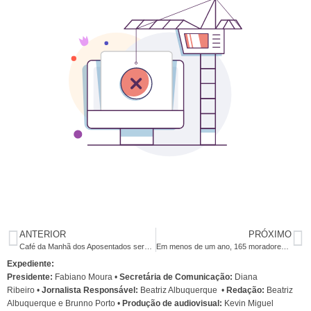
ANTERIOR
PRÓXIMO
Café da Manhã dos Aposentados será no dia 27
Em menos de um ano, 165 moradores de rua foram mortos em todo país
Expediente:
Presidente:
Fabiano Moura •
Secretária de Comunicação:
Diana
Ribeiro
•
Jornalista Responsável:
Beatriz Albuquerque
•
Redação:
Beatriz
Albuquerque e Brunno Porto •
Produção de audiovisual:
Kevin Miguel