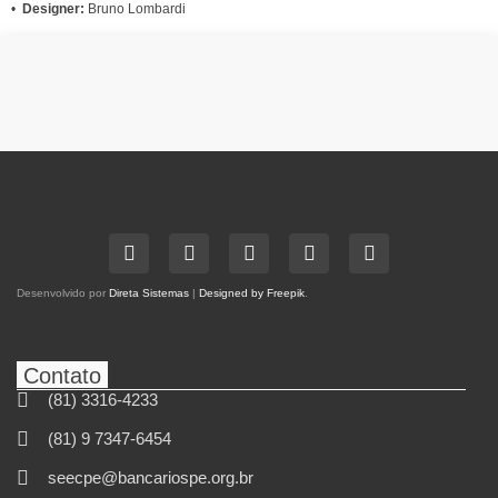
•
Designer:
Bruno Lombardi
Desenvolvido por
Direta Sistemas
|
Designed by Freepik
.
Contato
(81) 3316-4233
(81) 9 7347-6454
seecpe@bancariospe.org.br