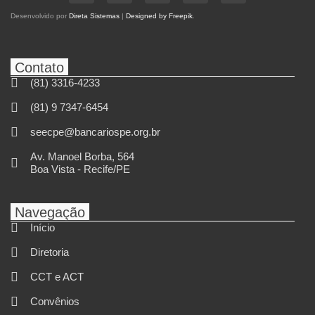
Desenvolvido por
Direta Sistemas
|
Designed by Freepik
.
Contato
(81) 3316-4233
(81) 9 7347-6454
seecpe@bancariospe.org.br
Av. Manoel Borba, 564
Boa Vista - Recife/PE
Navegação
Início
Diretoria
CCT e ACT
Convênios