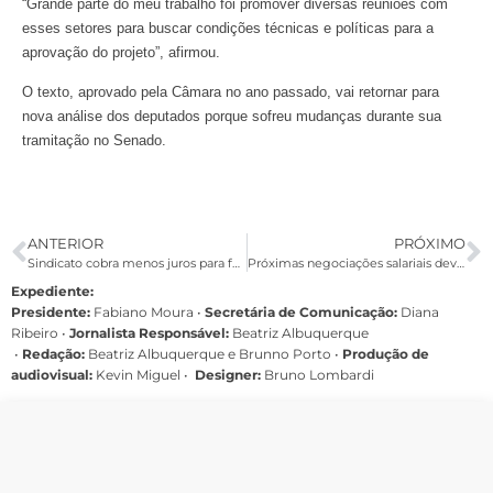
“Grande parte do meu trabalho foi promover diversas reuniões com
esses setores para buscar condições técnicas e políticas para a
aprovação do projeto”, afirmou.
O texto, aprovado pela Câmara no ano passado, vai retornar para
nova análise dos deputados porque sofreu mudanças durante sua
tramitação no Senado.
ANTERIOR
PRÓXIMO
Sindicato cobra menos juros para funcionários e aposentados do Santander
Próximas negociações salariais devem repetir cenário de 2011, aponta Dieese
Expediente:
Presidente:
Fabiano Moura •
Secretária de Comunicação:
Diana
Ribeiro
•
Jornalista Responsável:
Beatriz Albuquerque
•
Redação:
Beatriz Albuquerque e Brunno Porto •
Produção de
audiovisual:
Kevin Miguel •
Designer:
Bruno Lombardi