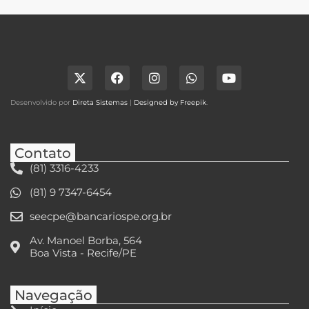
Desenvolvido por
Direta Sistemas
|
Designed by Freepik
.
Contato
(81) 3316-4233
(81) 9 7347-6454
seecpe@bancariospe.org.br
Av. Manoel Borba, 564
Boa Vista - Recife/PE
Navegação