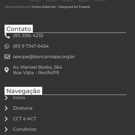
Desenvolvido por
Direta Sistemas
|
Designed by Freepik
.
Contato
(81) 3316-4233
(81) 9 7347-6454
seecpe@bancariospe.org.br
Av. Manoel Borba, 564
Boa Vista - Recife/PE
Navegação
Início
Diretoria
CCT e ACT
Convênios