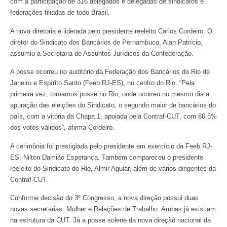
com a participação de 316 delegados e delegadas de sindicatos e
federações filiadas de todo Brasil.
A nova diretoria é liderada pelo presidente reeleito Carlos Cordeiro. O
diretor do Sindicato dos Bancários de Pernambuco, Alan Patrício,
assumiu a Secretaria de Assuntos Jurídicos da Confederação.
A posse ocorreu no auditório da Federação dos Bancários do Rio de
Janeiro e Espírito Santo (Feeb RJ-ES), no centro do Rio. “Pela
primeira vez, tomamos posse no Rio, onde ocorreu no mesmo dia a
apuração das eleições do Sindicato, o segundo maior de bancários do
país, com a vitória da Chapa 1, apoiada pela Contraf-CUT, com 86,5%
dos votos válidos”, afirma Cordeiro.
A cerimônia foi prestigiada pelo presidente em exercício da Feeb RJ-
ES, Nilton Damião Esperança. Também compareceu o presidente
reeleito do Sindicato do Rio, Almir Aguiar, além de vários dirigentes da
Contraf-CUT.
Conforme decisão do 3º Congresso, a nova direção possui duas
novas secretarias: Mulher e Relações de Trabalho. Ambas já existiam
na estrutura da CUT. Já a posse solene da nova direção nacional da