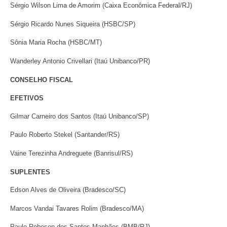
Sérgio Wilson Lima de Amorim (Caixa Econômica Federal/RJ)
Sérgio Ricardo Nunes Siqueira (HSBC/SP)
Sônia Maria Rocha (HSBC/MT)
Wanderley Antonio Crivellari (Itaú Unibanco/PR)
CONSELHO FISCAL
EFETIVOS
Gilmar Carneiro dos Santos (Itaú Unibanco/SP)
Paulo Roberto Stekel (Santander/RS)
Vaine Terezinha Andreguete (Banrisul/RS)
SUPLENTES
Edson Alves de Oliveira (Bradesco/SC)
Marcos Vandai Tavares Rolim (Bradesco/MA)
Paulo Robeson dos Santos Manhães (BMB/RJ)