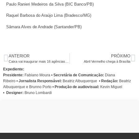
Paulo Ranieri Medeiros da Silva (BIC Banco/PB)
Raquel Barbosa do Araújo Lima (Bradesco/MG)
Sâmara Alves de Andrade (Santander/PB)
ANTERIOR
PRÓXIMO
Caixa vai inaugurar mais 16 agências em Pernambuco até o final do ano
Abril Vermelho chega à Brasília
Expediente:
Presidente:
Fabiano Moura •
Secretária de Comunicação:
Diana
Ribeiro
•
Jornalista Responsável:
Beatriz Albuquerque
•
Redação:
Beatriz
Albuquerque e Brunno Porto •
Produção de audiovisual:
Kevin Miguel
•
Designer:
Bruno Lombardi