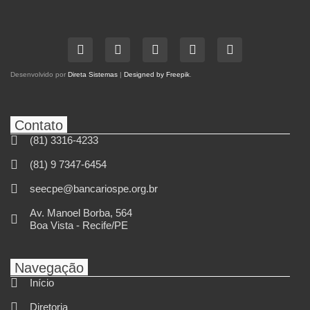
Desenvolvido por
Direta Sistemas
|
Designed by Freepik
.
Contato
(81) 3316-4233
(81) 9 7347-6454
seecpe@bancariospe.org.br
Av. Manoel Borba, 564
Boa Vista - Recife/PE
Navegação
Início
Diretoria