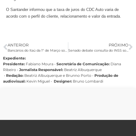
O Santander informou que a taxa de juros do CDC Auto varia de
acordo com o perfil do cliente, relacionamento e valor da entrada.
ANTERIOR
PRÓXIMO
Bancários do Itaú da 1º de Março sofrem com a falta de condições de trabalho
Senado debate consulta do INSS sobre saúde do trabalhador nesta quinta
Expediente:
Presidente:
Fabiano Moura •
Secretária de Comunicação:
Diana
Ribeiro
•
Jornalista Responsável:
Beatriz Albuquerque
•
Redação:
Beatriz Albuquerque e Brunno Porto •
Produção de
audiovisual:
Kevin Miguel •
Designer:
Bruno Lombardi