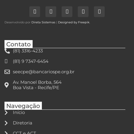
Desenvolvido por
Direta Sistemas
|
Designed by Freepik
.
Contato
(81) 3316-4233
(81) 9 7347-6454
seecpe@bancariospe.org.br
Av. Manoel Borba, 564
Boa Vista - Recife/PE
Navegação
Início
Diretoria
CCT e ACT