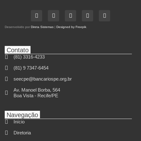
Desenvolvido por
Direta Sistemas
|
Designed by Freepik
.
Contato
(81) 3316-4233
(81) 9 7347-6454
seecpe@bancariospe.org.br
Av. Manoel Borba, 564
Boa Vista - Recife/PE
Navegação
Início
Diretoria