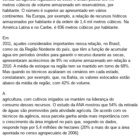
metros cúbicos de volume armazenado em reservatórios, por
habitante. O número é superior ao apresentado em vários
continentes. Na Europa, por exemplo, a relação de recursos hídricos
armazenados por habitante é da ordem de 1,4 mil metros cúbicos. Na
América Latina e no Caribe, é 836 metros cúbicos por habitante.
Em
2011, açudes considerados importantes nessa relação, no Brasil,
como os da Região Nordeste do país, que têm a função de acumular
água em períodos úmidos para garantir o recurso durante as secas,
apresentaram acréscimos de 9% no volume armazenado em relação a
2010. A média de estoque na região tem se mantido em torno de 68%.
Mas quando os técnicos avaliaram os cenários em cada estado,
constataram, por exemplo, que, na Bahia, os valores estocados estão
abaixo da média de região, com 42% do volume.
A
agricultura, com cultivos irrigados se mantém na liderança do
consumo desses recursos. O estudo da ANA mostrou que 54% da retirada
de águas são promovidos pela atividade agrícola. De acordo com os
técnicos da agência, essa parcela ganha ainda mais importância com
o crescimento da área irrigável no país que, segundo os dados,
responde hoje por 5,4 milhões de hectares (20% a mais do que a área
apontada no censo agropecuário de 2006).