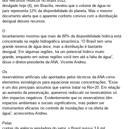
dos Recursos Hídricos no Brasil 2012
,
divulgado hoje (4), em Brasília, revelou que o volume de água no
país representa 12% da disponibilidade do planeta. Mas o mesmo
documento alerta que o aparente conforto convive com a distribuição
desigual desses recursos.
O
levantamento mostrou que mais de 80% da disponibilidade hídrica está
concentrada na região hidrográfica amazônica. “O Brasil tem uma
grande reserva de água doce, mas a distribuição é bastante
desigual. Em algumas regiões, há um potencial hídrico muito
grande, enquanto em outras regiões você tem até a falta de água”,
disse o diretor-presidente da ANA, Vicente Andreu.
Os
reservatórios artificiais são apontados pelos técnicos da ANA como
elementos estratégicos para equacionar essas concentrações. “Esse
é um dos principais assuntos que vamos tratar na Rio+20. Em relação
ao aumento da preservação, queremos rediscutir se reservatórios só
têm impactos negativos. Evidentemente que os reservatórios têm
impactos ambientais e sociais significativos, mas podem ser
instrumentos eficazes no controle de inundações e na oferta de
água”, acrescentou Andreu.
Pelas
contas da agência reguladora do setor, o Brasil possui 3,6 mil