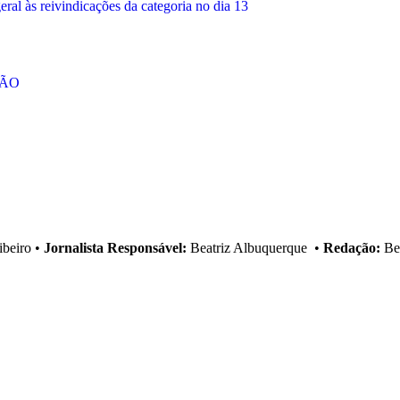
al às reivindicações da categoria no dia 13
ÇÃO
ibeiro
•
Jornalista Responsável:
Beatriz Albuquerque
•
Redação:
Bea