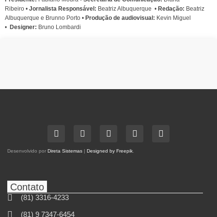
Ribeiro
•
Jornalista Responsável:
Beatriz Albuquerque
•
Redação:
Beatriz
Albuquerque e Brunno Porto •
Produção de audiovisual:
Kevin Miguel
•
Designer:
Bruno Lombardi
Desenvolvido por
Direta Sistemas
|
Designed by Freepik
.
Contato
(81) 3316-4233
(81) 9 7347-6454