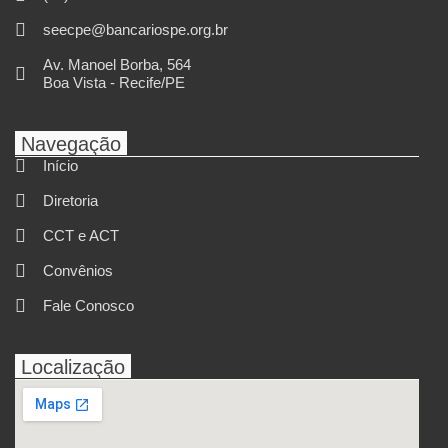
seecpe@bancariospe.org.br
Av. Manoel Borba, 564
Boa Vista - Recife/PE
Navegação
Início
Diretoria
CCT e ACT
Convênios
Fale Conosco
Localização