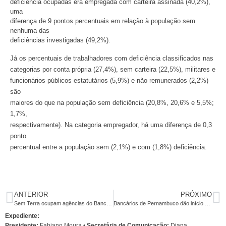
deficiência ocupadas era empregada com carteira assinada (40,2%),
uma
diferença de 9 pontos percentuais em relação à população sem
nenhuma das
deficiências investigadas (49,2%).
Já os percentuais de trabalhadores com deficiência classificados nas
categorias por conta própria (27,4%), sem carteira (22,5%), militares e
funcionários públicos estatutários (5,9%) e não remunerados (2,2%)
são
maiores do que na população sem deficiência (20,8%, 20,6% e 5,5%;
1,7%,
respectivamente). Na categoria empregador, há uma diferença de 0,3
ponto
percentual entre a população sem (2,1%) e com (1,8%) deficiência.
ANTERIOR
PRÓXIMO
Sem Terra ocupam agências do Banco do Nordeste em Pernambuco
Bancários de Pernambuco dão início aos debates da Campanha Nacional 2012
Expediente:
Presidente:
Fabiano Moura •
Secretária de Comunicação:
Diana